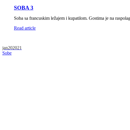
SOBA 3
Soba sa francuskim ležajem i kupatilom. Gostima je na raspolaga
Read article
jan
20
2021
Sobe