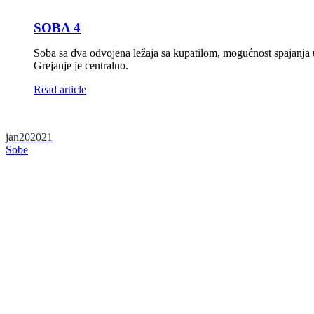
SOBA 4
Soba sa dva odvojena ležaja sa kupatilom, mogućnost spajanja u
Grejanje je centralno.
Read article
jan
20
2021
Sobe