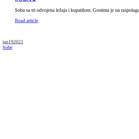
Soba sa tri odvojena ležaja i kupatilom. Gostima je na raspolaga
Read article
jan
19
2021
Sobe